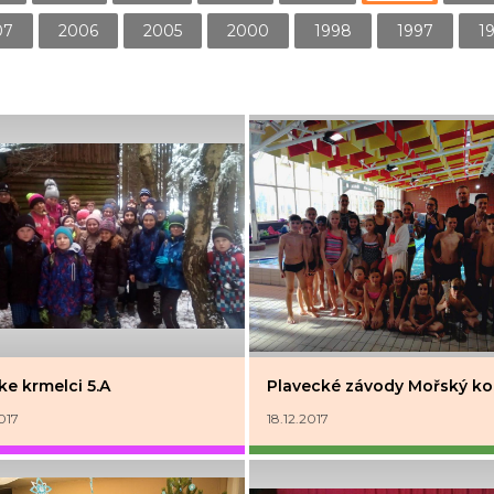
07
2006
2005
2000
1998
1997
1
ke krmelci 5.A
Plavecké závody Mořský ko
017
18.12.2017