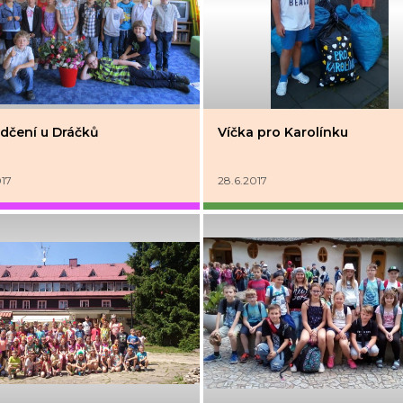
dčení u Dráčků
Víčka pro Karolínku
017
28.6.2017