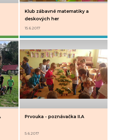
Klub zábavné matematiky a
deskových her
15.6.2017
A
Prvouka - poznávačka II.A
5.6.2017