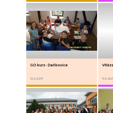
GO kurz- Daňkovice
Vítěz
12.9.2017
11.9.201