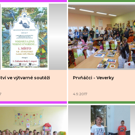
ství ve výtvarné soutěži
Prvňáčci - Veverky
7
4.9.2017