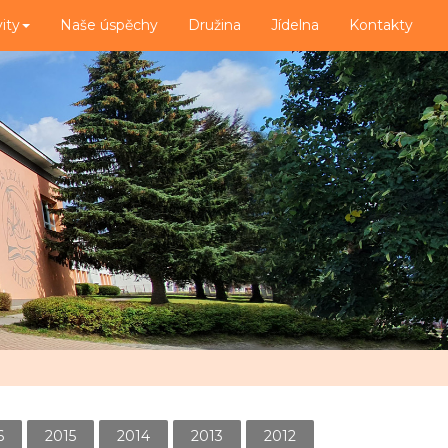
vity
Naše úspěchy
Družina
Jídelna
Kontakty
6
2015
2014
2013
2012