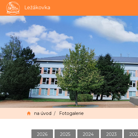
Ležákovka
na úvod
/
Fotogalerie
2026
2025
2024
2023
202