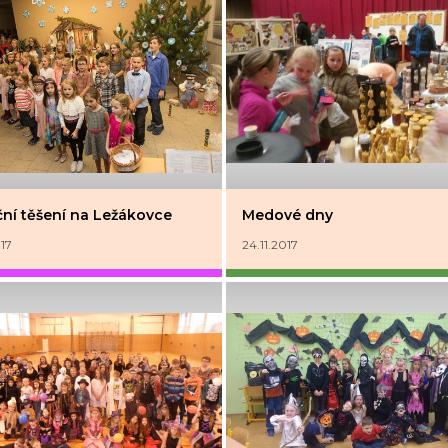
ní těšení na Ležákovce
Medové dny
017
24.11.2017