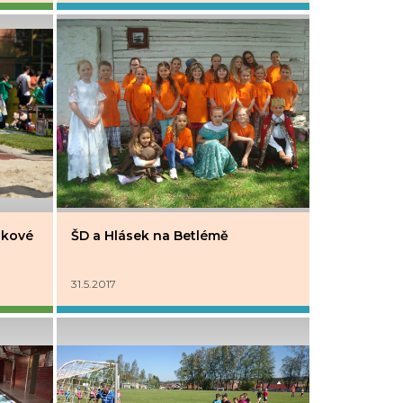
ikové
ŠD a Hlásek na Betlémě
31.5.2017