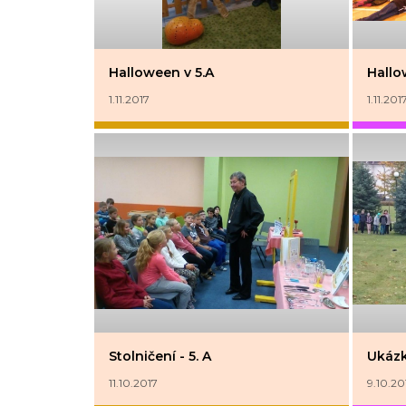
Halloween v 5.A
Hallo
1.11.2017
1.11.201
Stolničení - 5. A
Ukázk
11.10.2017
9.10.20