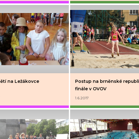
ětí na Ležákovce
Postup na brněnské republ
finále v OVOV
7
1.6.2017