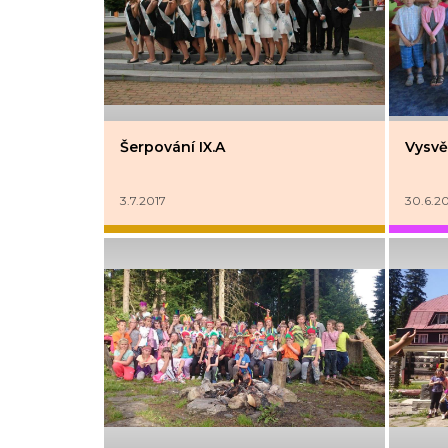
Šerpování IX.A
Vysvě
3.7.2017
30.6.2