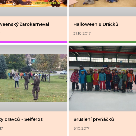
weenský čarokarneval
Halloween u Dráčků
7
31.10.2017
y dravců - Seiferos
Bruslení prvňáčků
17
6.10.2017