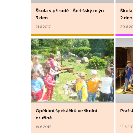
Škola v přírodě - Šerlišský mlýn -
Škola 
3.den
2.den
21.6.2017
20.6.2
Opékání špekáčků ve školní
Pražsk
družině
14.6.2017
12.6.20