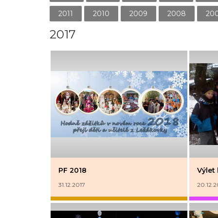
2011
2010
2009
2008
20
2017
PF 2018
Výlet 
31.12.2017
20.12.2