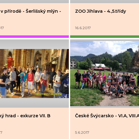
v přírodě - Šerlišský mlýn -
ZOO Jihlava - 4.,5.třídy
017
16.6.2017
ý hrad - exkurze VII. B
České Švýcarsko - VI.A, VIII.
17
5.6.2017