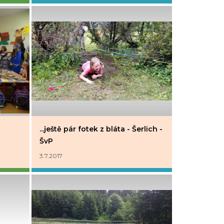
...ještě pár fotek z bláta - Šerlich -
ŠvP
3.7.2017