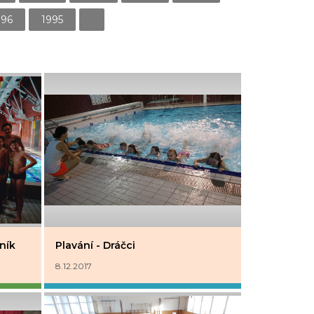
996
1995
ník
Plavání - Dráčci
8.12.2017